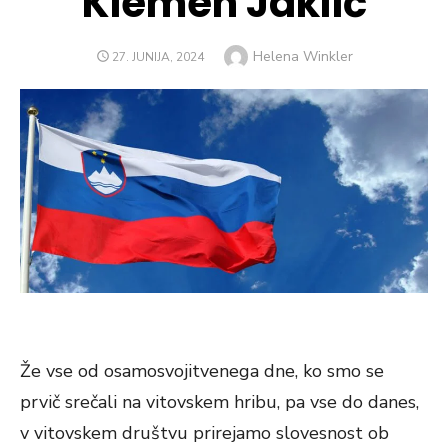
Klemen Jaklič
Author
Helena Winkler
POSTED
27. JUNIJA, 2024
ON
Že vse od osamosvojitvenega dne, ko smo se
prvič srečali na vitovskem hribu, pa vse do danes,
v vitovskem društvu prirejamo slovesnost ob