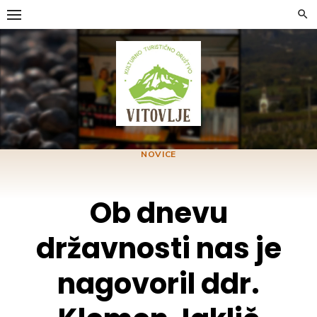
Skip
to
content
NOVICE
Ob dnevu
državnosti nas je
nagovoril ddr.