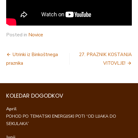
Posted in
Novice
Navigacija
Utrinki iz Binkoštnega
27. PRAZNIK KOSTANJA
prispevka
praznika
VITOVLJE!
KOLEDAR DOGODKOV
April
POHOD PO TEMATSKI ENERGIJSKI POTI “OD LIJAKA DO
SEKULAKA”
Junij