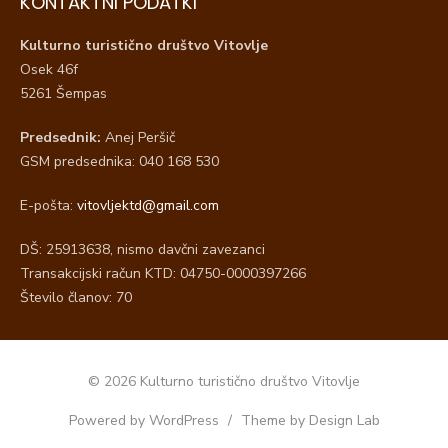
KONTAKTNI PODATKI
Kulturno turistično društvo Vitovlje
Osek 46f
5261 Šempas
Predsednik:
Anej Peršič
GSM predsednika: 040 168 530
E-pošta:
vitovljektd@gmail.com
DŠ: 25913638, nismo davčni zavezanci
Transakcijski račun KTD: 04750-0000397266
Število članov: 70
© 2026 Kulturno turistično društvo Vitovlje
Powered by WordPress
/
Theme by Design Lab