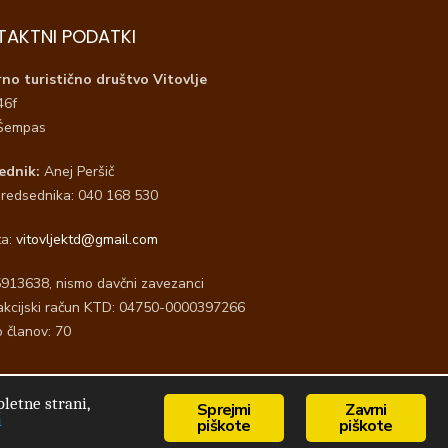
TAKTNI PODATKI
rno turistično društvo Vitovlje
46f
Šempas
ednik:
Anej Peršič
redsednika: 040 168 530
ta:
vitovljektd@gmail.com
5913638, nismo davčni zavezanci
akcijski račun KTD: 04750-0000397266
o članov: 70
letne strani,
Sprejmi
Zavrni
d by WordPress
/
Theme by Design Lab
i
piškote
piškote