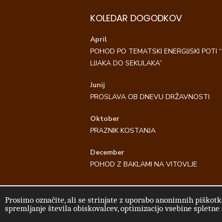
KOLEDAR DOGODKOV
April
POHOD PO TEMATSKI ENERGIJSKI POTI 
LIJAKA DO SEKULAKA”
Junij
PROSLAVA OB DNEVU DRŽAVNOSTI
Oktober
PRAZNIK KOSTANJA
December
POHOD Z BAKLAMI NA VITOVLJE
Prosimo označite, ali se strinjate z uporabo anonimnih piškotko
© 2026 Kulturno turistično društvo Vitovlj
spremljanje števila obiskovalcev, optimizacijo vsebine spletne