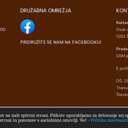
DRUŽABNA OMREŽJA
KON
Kultu
“OD
Osek 
5261 
PRIDRUŽITE SE NAM NA FACEBOOKU!
Preds
GSM p
E-poš
DŠ: 2
Trans
Števil
v na naši spletni strani. Piškote uporabljamo za delovanje sej sp
e
Powere
 strani in povezave s socialnimi omrežji. Več
-
Politika zasebnost