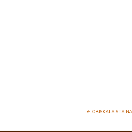
Navigacija
OBISKALA STA NA
prispevka