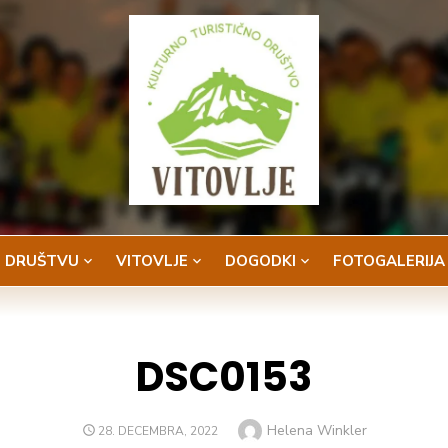
 DRUŠTVU
VITOVLJE
DOGODKI
FOTOGALERIJA
DSC0153
Author
Helena Winkler
POSTED
28. DECEMBRA, 2022
ON