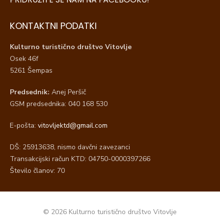
KONTAKTNI PODATKI
Kulturno turistično društvo Vitovlje
Osek 46f
5261 Šempas
Predsednik:
Anej Peršič
GSM predsednika: 040 168 530
E-pošta:
vitovljektd@gmail.com
DŠ: 25913638, nismo davčni zavezanci
Transakcijski račun KTD: 04750-0000397266
Število članov: 70
© 2026 Kulturno turistično društvo Vitovlje